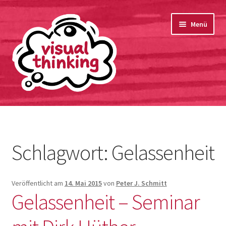
springen
Zur
Zum
Menü
Navigation
Inhalt
springen
springen
Startseite
Bio
Schlagwort:
Gelassenheit
Unterm
Portfolio
öffnen
Veröffentlicht am
14. Mai 2015
von
Peter J. Schmitt
Kontakt
Gelassenheit – Seminar
Datenschutzerklärung