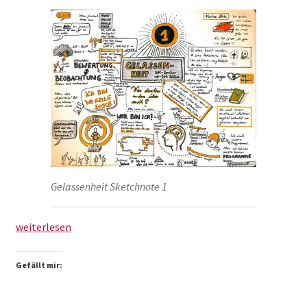
Gelassenheit Sketchnote 1
Gelassenheit
weiterlesen
–
Seminar
Gefällt mir:
mit
Dirk