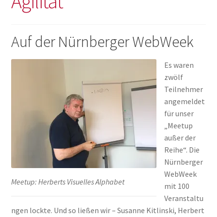
Agilität
Impressum
Auf der Nürnberger WebWeek
Es waren
zwölf
Teilnehmer
angemeldet
für unser
„Meetup
außer der
Reihe“. Die
Nürnberger
WebWeek
Meetup: Herberts Visuelles Alphabet
mit 100
Veranstaltu
ngen lockte. Und so ließen wir – Susanne Kitlinski, Herbert