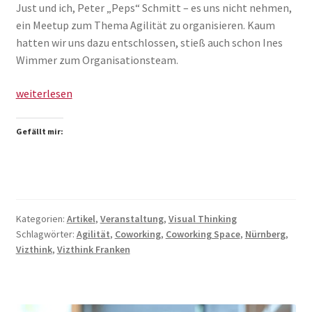
Just und ich, Peter „Peps“ Schmitt – es uns nicht nehmen,
ein Meetup zum Thema Agilität zu organisieren. Kaum
hatten wir uns dazu entschlossen, stieß auch schon Ines
Wimmer zum Organisationsteam.
Vizthink
weiterlesen
Meetup
#5:
Gefällt mir:
Agilität
Kategorien:
Artikel
,
Veranstaltung
,
Visual Thinking
Schlagwörter:
Agilität
,
Coworking
,
Coworking Space
,
Nürnberg
,
Vizthink
,
Vizthink Franken