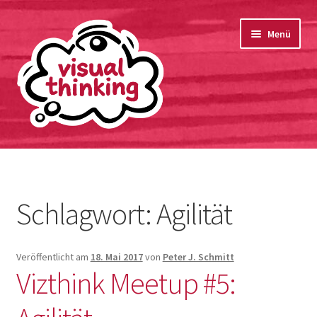
springen
Zur
Zum
Menü
Navigation
Inhalt
springen
springen
Startseite
Bio
Schlagwort:
Agilität
Unterm
Portfolio
öffnen
Veröffentlicht am
18. Mai 2017
von
Peter J. Schmitt
Kontakt
Vizthink Meetup #5:
Datenschutzerklärung