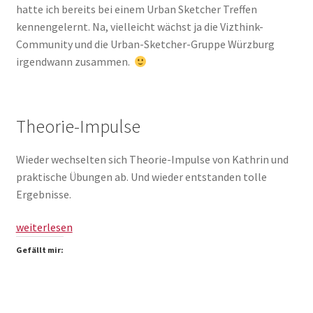
hatte ich bereits bei einem Urban Sketcher Treffen
kennengelernt. Na, vielleicht wächst ja die Vizthink-
Community und die Urban-Sketcher-Gruppe Würzburg
irgendwann zusammen.
Theorie-Impulse
Wieder wechselten sich Theorie-Impulse von Kathrin und
praktische Übungen ab. Und wieder entstanden tolle
Ergebnisse.
Comic
weiterlesen
kann
Gefällt mir:
alles
(Vizthink
Franken