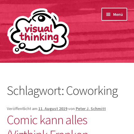
springen
Zur
Zum
Menü
Navigation
Inhalt
springen
springen
Startseite
Bio
Schlagwort:
Coworking
Unterm
Portfolio
öffnen
Veröffentlicht am
11. August 2019
von
Peter J. Schmitt
Kontakt
Comic kann alles
Datenschutzerklärung