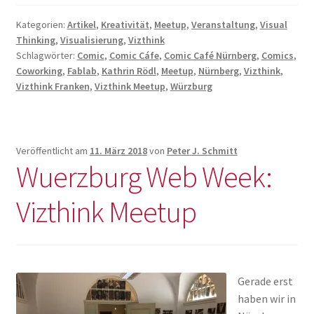
Meetup
#18)
Kategorien:
Artikel
,
Kreativität
,
Meetup
,
Veranstaltung
,
Visual
Thinking
,
Visualisierung
,
Vizthink
Schlagwörter:
Comic
,
Comic Cáfe
,
Comic Café Nürnberg
,
Comics
,
Coworking
,
Fablab
,
Kathrin Rödl
,
Meetup
,
Nürnberg
,
Vizthink
,
Vizthink Franken
,
Vizthink Meetup
,
Würzburg
Veröffentlicht am
11. März 2018
von
Peter J. Schmitt
Wuerzburg Web Week:
Vizthink Meetup
Gerade erst
haben wir in