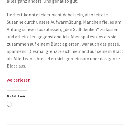
alles ganz anders. Und genauso gut.
Herbert konnte leider nicht dabei sein, also leitete
Susanne durch unsere Aufwärmübung. Manchen fiel es am
Anfang schwer loszulassen, „den Stift denken“ zu lassen
und arbeiteten gegenständlich. Aber spätestens als sie
zusammen auf einem Blatt agierten, war auch das passé.
Spannend. Diesmal grenzte sich niemand auf seinem Blatt
ab. Alle Teams breiteten sich gemeinsam über das ganze
Blatt aus.
Wuerzburg
weiterlesen
Web
Week:
Gefällt mir:
Vizthink
Wird
Meetup
geladen …