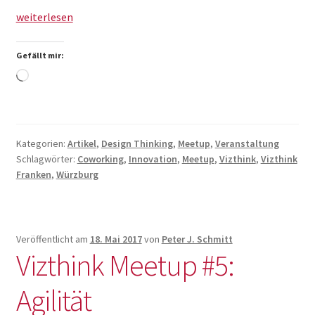
Vizthink
weiterlesen
Franken
Meetup
Gefällt mir:
#12:
Wird
Innovation
geladen …
Kategorien:
Artikel
,
Design Thinking
,
Meetup
,
Veranstaltung
Schlagwörter:
Coworking
,
Innovation
,
Meetup
,
Vizthink
,
Vizthink
Franken
,
Würzburg
Veröffentlicht am
18. Mai 2017
von
Peter J. Schmitt
Vizthink Meetup #5:
Agilität