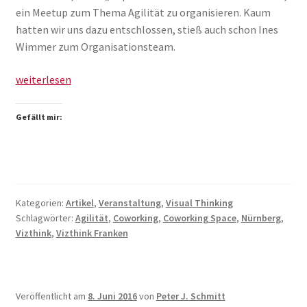
ein Meetup zum Thema Agilität zu organisieren. Kaum
hatten wir uns dazu entschlossen, stieß auch schon Ines
Wimmer zum Organisationsteam.
Vizthink
weiterlesen
Meetup
#5:
Gefällt mir:
Agilität
Kategorien:
Artikel
,
Veranstaltung
,
Visual Thinking
Schlagwörter:
Agilität
,
Coworking
,
Coworking Space
,
Nürnberg
,
Vizthink
,
Vizthink Franken
Veröffentlicht am
8. Juni 2016
von
Peter J. Schmitt