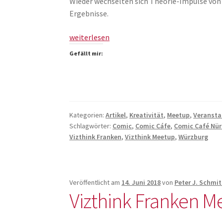
Wieder wechselten sich Theorie-Impulse von 
Ergebnisse.
Comic
weiterlesen
kann
Gefällt mir:
alles
(Vizthink
Franken
Meetup
#18)
Kategorien:
Artikel
,
Kreativität
,
Meetup
,
Veransta
Schlagwörter:
Comic
,
Comic Cáfe
,
Comic Café Nü
Vizthink Franken
,
Vizthink Meetup
,
Würzburg
Veröffentlicht am
14. Juni 2018
von
Peter J. Schmit
Vizthink Franken M