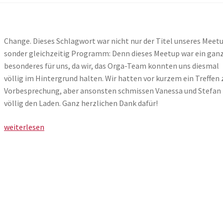
Change. Dieses Schlagwort war nicht nur der Titel unseres Meet
sonder gleichzeitig Programm: Denn dieses Meetup war ein gan
besonderes für uns, da wir, das Orga-Team konnten uns diesmal
völlig im Hintergrund halten. Wir hatten vor kurzem ein Treffen 
Vorbesprechung, aber ansonsten schmissen Vanessa und Stefan
völlig den Laden. Ganz herzlichen Dank dafür!
Vizthink
weiterlesen
Franken
Meetup
#13:
Change