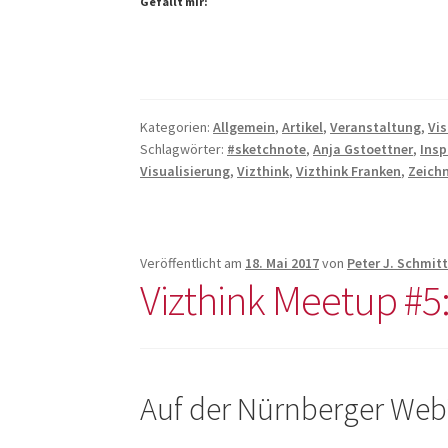
Gefällt mir:
#7:
Inspiration
Walk
Kategorien:
Allgemein
,
Artikel
,
Veranstaltung
,
Vis
Schlagwörter:
#sketchnote
,
Anja Gstoettner
,
Insp
Visualisierung
,
Vizthink
,
Vizthink Franken
,
Zeich
Veröffentlicht am
18. Mai 2017
von
Peter J. Schmit
Vizthink Meetup #5: 
Auf der Nürnberger We