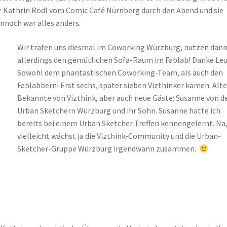
t Kathrin Rödl vom Comic Café Nürnberg durch den Abend und sie
nnoch war alles anders.
Wir trafen uns diesmal im Coworking Würzburg, nutzen dan
allerdings den gemütlichen Sofa-Raum im Fablab! Danke Leu
Sowohl dem phantastischen Coworking-Team, als auch den
Fablabbern! Erst sechs, später sieben Vizthinker kamen. Alte
Bekannte von Vizthink, aber auch neue Gäste: Susanne von d
Urban Sketchern Würzburg und ihr Sohn. Susanne hatte ich
bereits bei einem Urban Sketcher Treffen kennengelernt. Na
vielleicht wächst ja die Vizthink-Community und die Urban-
Sketcher-Gruppe Würzburg irgendwann zusammen.