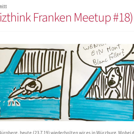
mitt
Vizthink Franken Meetup #18)
ürnberg, heute (23.7.19) wiederholten wir es in Würzburg. Wobei 