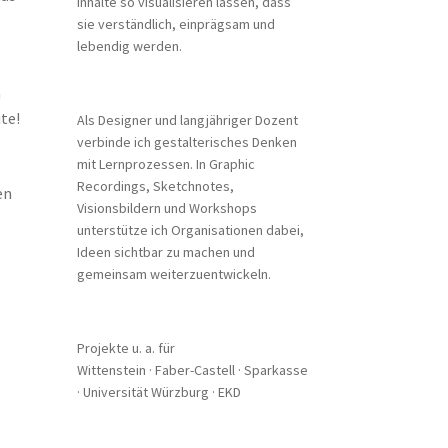
Inhalte so visualisieren lassen, dass
sie verständlich, einprägsam und
lebendig werden.
n
te!
Als Designer und langjähriger Dozent
verbinde ich gestalterisches Denken
mit Lernprozessen. In Graphic
Recordings, Sketchnotes,
en
Visionsbildern und Workshops
unterstütze ich Organisationen dabei,
,
Ideen sichtbar zu machen und
gemeinsam weiterzuentwickeln.
Projekte u. a. für
Wittenstein · Faber-Castell · Sparkasse
· Universität Würzburg · EKD