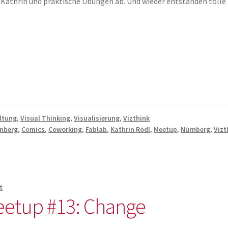
Kathrin und praktische Übungen ab. Und wieder entstanden tolle
ltung
,
Visual Thinking
,
Visualisierung
,
Vizthink
rnberg
,
Comics
,
Coworking
,
Fablab
,
Kathrin Rödl
,
Meetup
,
Nürnberg
,
Vizt
t
eetup #13: Change