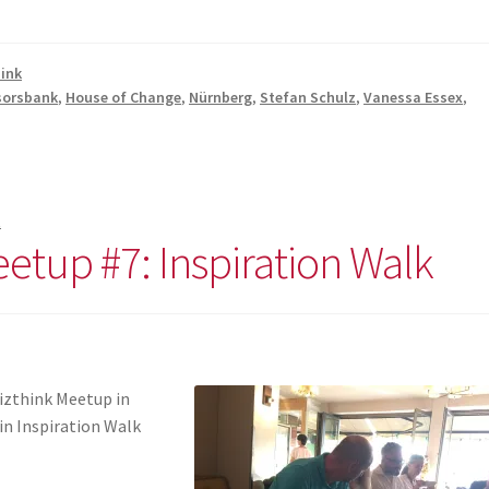
hink
sorsbank
,
House of Change
,
Nürnberg
,
Stefan Schulz
,
Vanessa Essex
,
t
etup #7: Inspiration Walk
Vizthink Meetup in
in Inspiration Walk