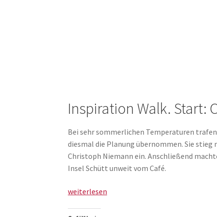
Inspiration Walk. Start: 
Bei sehr sommerlichen Temperaturen trafen 
diesmal die Planung übernommen. Sie stieg 
Christoph Niemann ein. Anschließend machten
Insel Schütt unweit vom Café.
Vizthink
weiterlesen
Franken
Meetup