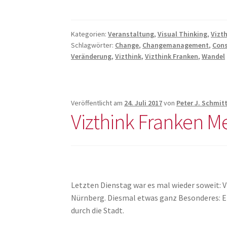
Kategorien:
Veranstaltung
,
Visual Thinking
,
Vizt
Schlagwörter:
Change
,
Changemanagement
,
Con
Veränderung
,
Vizthink
,
Vizthink Franken
,
Wandel
Veröffentlicht am
24. Juli 2017
von
Peter J. Schmit
Vizthink Franken Me
Letzten Dienstag war es mal wieder soweit: 
Nürnberg. Diesmal etwas ganz Besonderes: E
durch die Stadt.