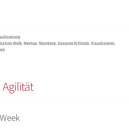
ualisierung
iration Walk
,
Meetup
,
Nürnberg
,
Susanne Kitlinski
,
Visualisieren
,
nen
t
Agilität
bWeek