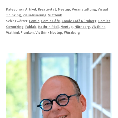
Meetup
#18)
Kategorien:
Artikel
,
Kreativität
,
Meetup
,
Veranstaltung
,
Visual
Thinking
,
Visualisierung
,
Vizthink
Schlagwörter:
Comic
,
Comic Cáfe
,
Comic Café Nürnberg
,
Comics
,
Coworking
,
Fablab
,
Kathrin Rödl
,
Meetup
,
Nürnberg
,
Vizthink
,
Vizthink Franken
,
Vizthink Meetup
,
Würzburg