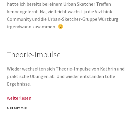
hatte ich bereits bei einem Urban Sketcher Treffen
kennengelernt. Na, vielleicht wächst ja die Vizthink-
Community und die Urban-Sketcher-Gruppe Würzburg
irgendwann zusammen.
Theorie-Impulse
Wieder wechselten sich Theorie-Impulse von Kathrin und
praktische Übungen ab. Und wieder entstanden tolle
Ergebnisse.
Comic
weiterlesen
kann
Gefällt mir:
alles
(Vizthink
Franken