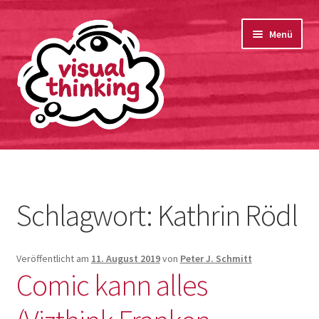
springen
Zur
Zum
Menü
Navigation
Inhalt
springen
springen
Startseite
Bio
Schlagwort:
Kathrin Rödl
Unterm
Portfolio
öffnen
Veröffentlicht am
11. August 2019
von
Peter J. Schmitt
Kontakt
Comic kann alles
Datenschutzerklärung