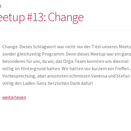
t
eetup #13: Change
Change. Dieses Schlagwort war nicht nur der Titel unseres Meet
sonder gleichzeitig Programm: Denn dieses Meetup war ein gan
besonderes für uns, da wir, das Orga-Team konnten uns diesmal
völlig im Hintergrund halten. Wir hatten vor kurzem ein Treffen 
Vorbesprechung, aber ansonsten schmissen Vanessa und Stefan
völlig den Laden. Ganz herzlichen Dank dafür!
Vizthink
weiterlesen
Franken
Meetup
#13:
Change