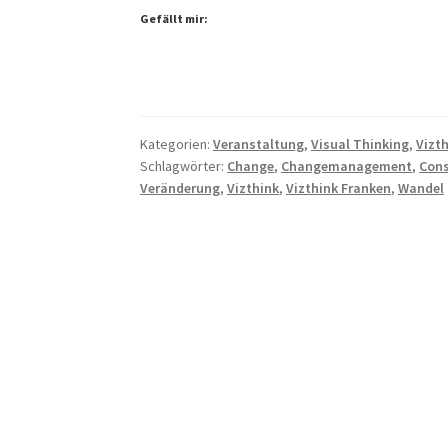
Gefällt mir:
Kategorien:
Veranstaltung
,
Visual Thinking
,
Vizt
Schlagwörter:
Change
,
Changemanagement
,
Con
Veränderung
,
Vizthink
,
Vizthink Franken
,
Wandel