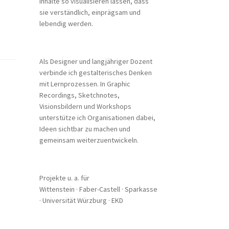
Inhalte so visualisieren lassen, dass
sie verständlich, einprägsam und
lebendig werden.
Als Designer und langjähriger Dozent
verbinde ich gestalterisches Denken
mit Lernprozessen. In Graphic
Recordings, Sketchnotes,
Visionsbildern und Workshops
unterstütze ich Organisationen dabei,
Ideen sichtbar zu machen und
gemeinsam weiterzuentwickeln.
Projekte u. a. für
Wittenstein · Faber-Castell · Sparkasse
· Universität Würzburg · EKD