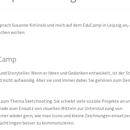
sprach Susanne Kitlinski und mich auf dem EduCamp in Leipzig an,
chen wollen.
uCamp
 und Storyteller. Wenn er Ideen und Gedanken entwickelt, ist der St
d nicht aufwändig. Aber sie sind immer dabei. Sie gehören zum De
zum Thema Sketchnoting. Sie schiebt viele soziale Projekte an u
rade zum Einsatz von visuellen Mitteln zur Unterstützung von
mmer wieder gern, wie man Icons und kleine Zeichnungen einsetze
lüchtlingen besser zu kommunizieren.