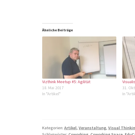
Ähnliche Beiträge
Vizthink Meetup #5: Agilität
Visuali
18. Mai 2017
31. Ok
In "Artikel"
In "Arti
Kategorien:
Artikel
,
Veranstaltung
,
Visual Thinki
Schlagwörter:
Coworking
,
Coworking Space
,
EduC