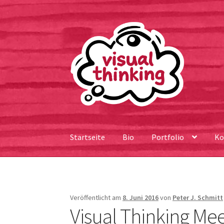
springen
Zur
Zum
Navigation
Inhalt
springen
springen
Startseite
Bio
Portfolio
Ko
Veröffentlicht am
8. Juni 2016
von
Peter J. Schmitt
Visual Thinking Me