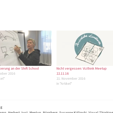
sierung an der Shift School
Nicht vergessen: Vizthink Meetup
tober 2016
22.11.16
kel"
21. November 2016
In "Artikel"
ng
amp
,
Herbert Just
,
Meetup
,
Nürnberg
,
Susanne Kitlinski
,
Visual Thinkin